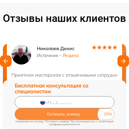
Отзывы наших клиентов
Николаев Денис
Нужна консультация?
Источник –
Яндекс
Закажите бесплатную консультацию
Приятная мастерская с отзывчивыми сотрудниками.
Бесплатная консультация со
специалистом
Оставить заявку
Нажимая на кнопку "Оставить заявку" Вы соглашаетесь c
политикой
конфиденциальности