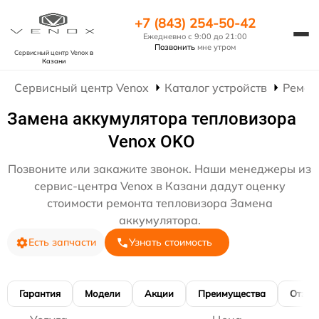
+7 (843) 254-50-42
Ежедневно с 9:00 до 21:00
Позвонить
мне утром
Сервисный центр Venox
в
Казани
Сервисный центр Venox
Каталог устройств
Ремон
Замена аккумулятора тепловизора
Venox OKO
Позвоните или закажите звонок. Наши менеджеры из
сервис-центра Venox в Казани дадут оценку
стоимости ремонта тепловизора Замена
аккумулятора.
Есть запчасти
Узнать стоимость
Гарантия
Модели
Акции
Преимущества
Отзы